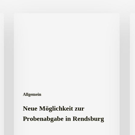
Neue
Ei
Möglichkeit
zu
zur
Ja
Probenabgabe
in
Rendsburg
Allgemein
Neue Möglichkeit zur
Probenabgabe in Rendsburg