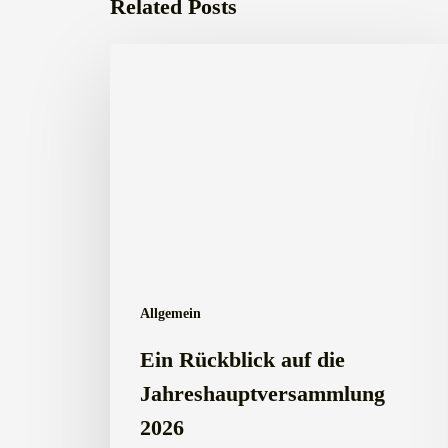
Related Posts
Ein
Rückblick
auf
die
Jahreshauptversammlung
2026
Allgemein
Ein Rückblick auf die
Jahreshauptversammlung
2026