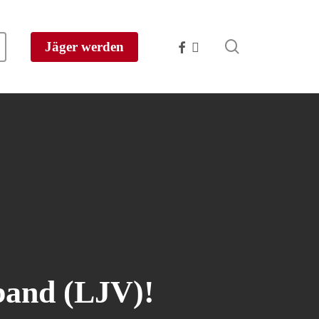
search
facebook
instagram
Jäger werden
band (LJV)!