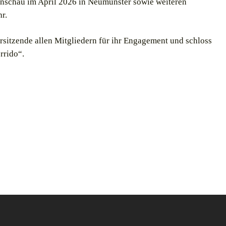
enschau im April 2026 in Neumünster sowie weiteren
r.
itzende allen Mitgliedern für ihr Engagement und schloss
rrido“.