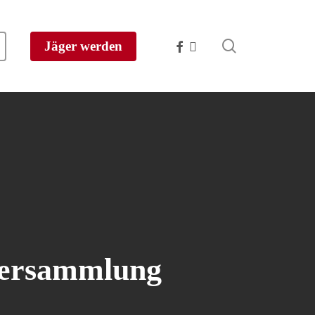
search
facebook
instagram
Jäger werden
tversammlung