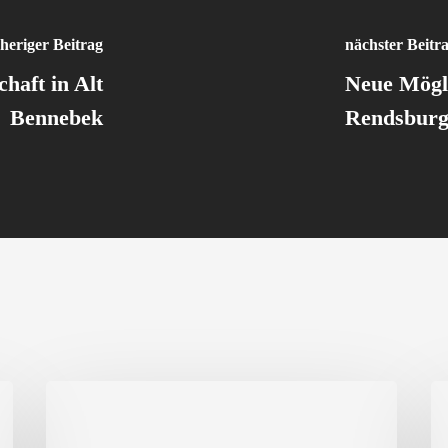
heriger Beitrag
nächster Beitr
haft in Alt
Neue Mögli
Bennebek
Rendsbur
Einladung
Ja
zur
Rü
Jahreshauptversammlung
kl