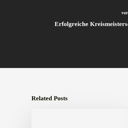
vor
Erfolgreiche Kreismeistersc
Related Posts
Neue
Möglichkeit
zur