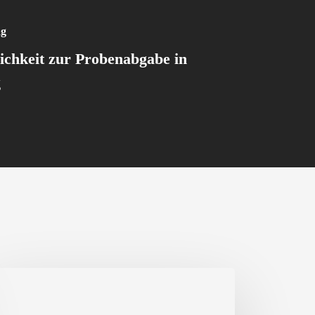
ag
chkeit zur Probenabgabe in
g
hresabschlusssitzung:
ckblick,
are