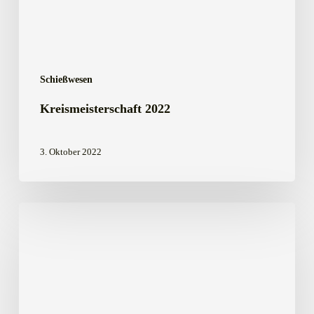
Schießwesen
Kreismeisterschaft 2022
3. Oktober 2022
Die
Damenmannschaft
der
Kreisjägerschaft
gewinnt
die