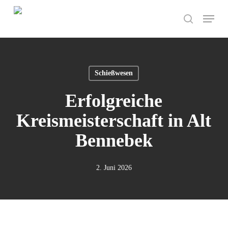
Skip
Menu
to
search
main
content
Schießwesen
Erfolgreiche
Kreismeisterschaft in Alt
Bennebek
2. Juni 2026