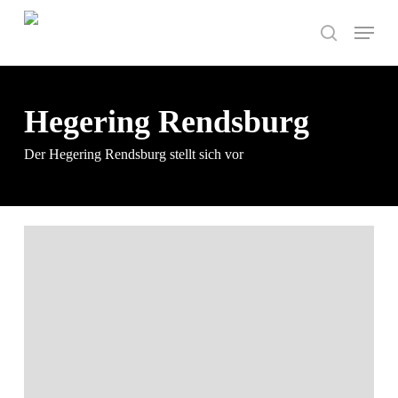
Skip
Menu
to
search
main
content
Hegering Rendsburg
Der Hegering Rendsburg stellt sich vor