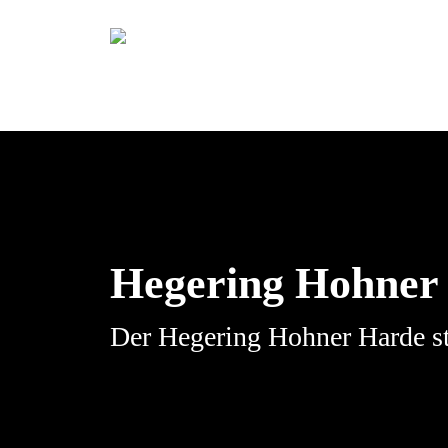
Skip
to
main
content
Hit enter to search or ESC to close
Hegering Hohner
Der Hegering Hohner Harde ste