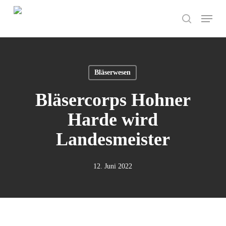
Skip
Menu
to
search
main
content
Bläserwesen
Bläsercorps Hohner
Harde wird
Landesmeister
12. Juni 2022