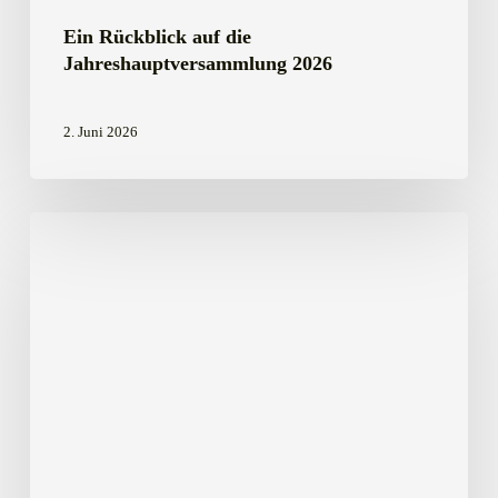
Ein Rückblick auf die
Jahreshauptversammlung 2026
2. Juni 2026
Neue
Möglichkeit
zur
Probenabgabe
in
Rendsburg