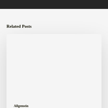
Related Posts
Ein
Rückblick
auf
die
Jahreshauptversammlung
2026
Allgemein