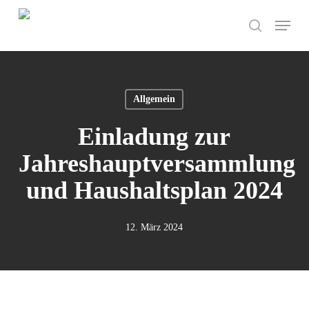
Skip
Menu
to
search
main
content
Allgemein
Einladung zur
Jahreshauptversammlung
und Haushaltsplan 2024
12. März 2024