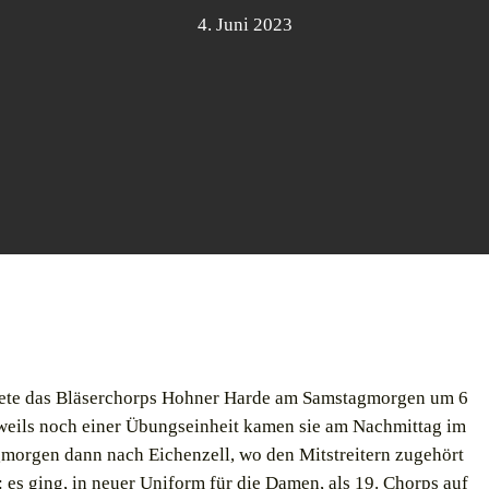
4. Juni 2023
tete das Bläserchorps Hohner Harde am Samstagmorgen um 6
eweils noch einer Übungseinheit kamen sie am Nachmittag im
gmorgen dann nach Eichenzell, wo den Mitstreitern zugehört
es ging, in neuer Uniform für die Damen, als 19. Chorps auf