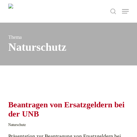
Skip
Menu
to
search
main
content
Thema
Naturschutz
Beantragen von Ersatzgeldern bei
der UNB
Naturschutz
Präsentation zur Beantragung von Ersatzgeldern bei