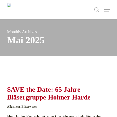
Skip
Menu
to
search
main
content
Monthly Archives
Mai 2025
SAVE the Date: 65 Jahre
Bläsergruppe Hohner Harde
Allgemein
,
Bläserwesen
Herzliche Einladung zum 65-jährigen Jubiläum der