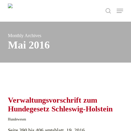
Skip
Menu
to
search
main
content
Monthly Archives
Mai 2016
Verwaltungsvorschrift zum
Hundegesetz Schleswig-Holstein
Hundewesen
Seite 390 bis 406 amtsblatt_19_2016