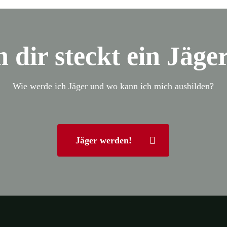
n dir steckt ein Jäge
Wie werde ich Jäger und wo kann ich mich ausbilden?
Jäger werden!