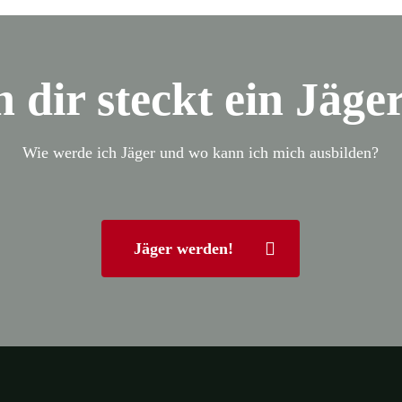
n dir steckt ein Jäge
Wie werde ich Jäger und wo kann ich mich ausbilden?
Jäger werden!